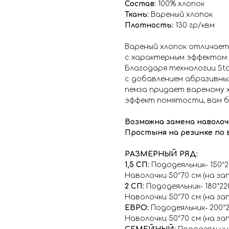
Состав:
100% хлопок
Ткань:
Вареный хлопок
Плотность:
130 гр/квм
Вареный хлопок отличает
с характерным эффектом
Благодаря технологии Sto
с добавлением абразивных
пемза придает вареному х
эффект помятости, вам б
Возможна замена наволоче
Простыня на резинке по 
РАЗМЕРНЫЙ РЯД:
1,5 СП:
Пододеяльник- 150*2
Наволочки 50*70 см (на зап
2 СП:
Пододеяльник- 180*22
Наволочки 50*70 см (на зап
ЕВРО:
Пододеяльник- 200*2
Наволочки 50*70 см (на зап