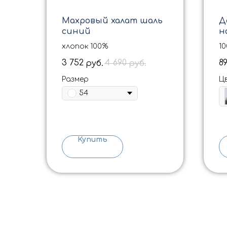
Махровый халат шаль
Д
синий
н
4
хлопок 100%
1
3 752
4 690
8
руб.
руб.
Размер
Ц
54
Купить