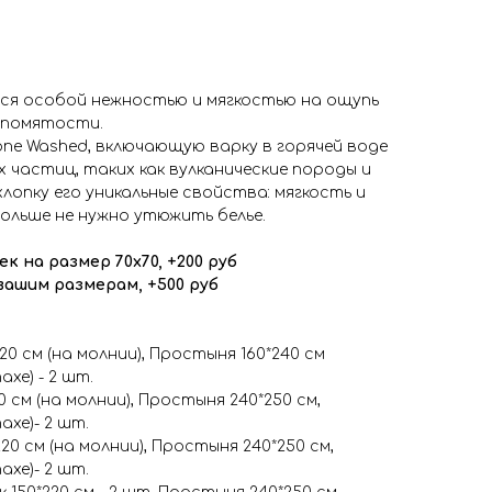
ся особой нежностью и мягкостью на ощупь
 помятости.
ne Washed, включающую варку в горячей воде
 частиц, таких как вулканические породы и
лопку его уникальные свойства: мягкость и
ольше не нужно утюжить белье.
к на размер 70х70, +200 руб
вашим размерам, +500 руб
20 см (на молнии), Простыня 160*240 см
ахе) - 2 шт.
0 см (на молнии), Простыня 240*250 см,
ахе)- 2 шт.
20 см (на молнии), Простыня 240*250 см,
ахе)- 2 шт.