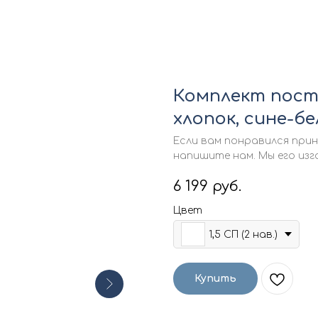
Комплект пост
хлопок, сине-б
Если вам понравился прин
напишите нам. Мы его изг
6 199
руб.
Цвет
1,5 СП (2 нав.)
Купить