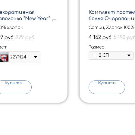
екоративная
Комплект посте
аволочка "New Year" ,
белья Очаровани
5*45 см
"HARMONI BEZH"
00% хлопок
Сатин, Хлопок 100%
99
999
4 152
5 190
руб.
руб.
руб.
руб
вет
Размер
2 СП
22YN24
Купить
Купить