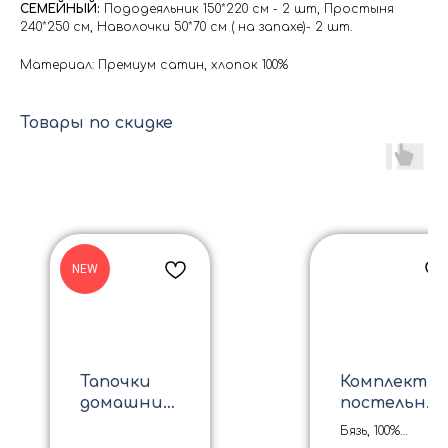
СЕМЕЙНЫЙ:
Пододеяльник 150*220 см - 2 шт, Простыня
240*250 см, Наволочки 50*70 см ( на запахе)- 2 шт.
Материал: Премиум сатин, хлопок 100%
Товары по скидке
NEW
Тапочки
Комплект
домашние
постельно
пушистые
го белья из
Бязь, 100%
пудра
бязи "Magic