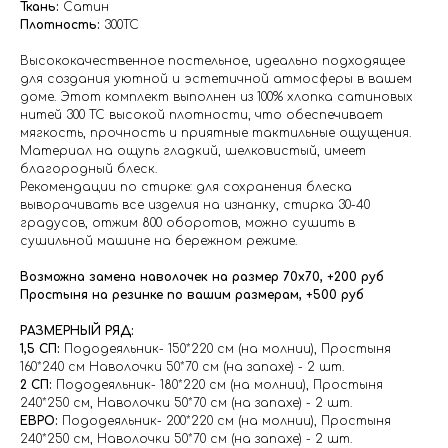
Ткань:
Сатин
Плотность:
300ТС
Высококачественное постельное, идеально подходящее
для создания уютной и эстетичной атмосферы в вашем
доме. Этот комплект выполнен из 100% хлопка сатиновых
нитей 300 ТС высокой плотности, что обеспечивает
мягкость, прочность и приятные тактильные ощущения.
Материал на ощупь гладкий, шелковистый, имеет
благородный блеск.
Рекомендации по стирке: для сохранения блеска
выворачивать все изделия на изнанку, стирка 30-40
градусов, отжим 800 оборотов, можно сушить в
сушильной машине на бережном режиме.
Возможна замена наволочек на размер 70х70, +200 руб
Простыня на резинке по вашим размерам, +500 руб
РАЗМЕРНЫЙ РЯД:
1,5 СП:
Пододеяльник- 150*220 см (на молнии), Простыня
160*240 см Наволочки 50*70 см (на запахе) - 2 шт.
2 СП:
Пододеяльник- 180*220 см (на молнии), Простыня
240*250 см, Наволочки 50*70 см (на запахе) - 2 шт.
ЕВРО:
Пододеяльник- 200*220 см (на молнии), Простыня
240*250 см, Наволочки 50*70 см (на запахе) - 2 шт.