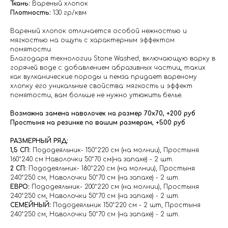
Ткань:
Вареный хлопок
Плотность:
130 гр/квм
Вареный хлопок отличается особой нежностью и
мягкостью на ощупь с характерным эффектом
помятости.
Благодаря технологии Stone Washed, включающую варку в
горячей воде с добавлением абразивных частиц, таких
как вулканические породы и пемза придает вареному
хлопку его уникальные свойства: мягкость и эффект
помятости, вам больше не нужно утюжить белье.
Возможна замена наволочек на размер 70х70, +200 руб
Простыня на резинке по вашим размерам, +500 руб
РАЗМЕРНЫЙ РЯД:
1,5 СП:
Пододеяльник- 150*220 см (на молнии), Простыня
160*240 см Наволочки 50*70 см(на запахе) - 2 шт.
2 СП:
Пододеяльник- 180*220 см (на молнии), Простыня
240*250 см, Наволочки 50*70 см (на запахе) - 2 шт.
ЕВРО:
Пододеяльник- 200*220 см (на молнии), Простыня
240*250 см, Наволочки 50*70 см (на запахе) - 2 шт.
СЕМЕЙНЫЙ:
Пододеяльник 150*220 см - 2 шт, Простыня
240*250 см, Наволочки 50*70 см (на запахе) - 2 шт.