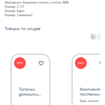
Материал: Вареный хлопок, хлопок 100%
Размер: 2 СП
Размер: Евро
Размер: Семейный
Товары по скидке
NEW
SALE
Тапочки
Комплект
домашние
постельно
пушистые
го белья
Бязь, хлопок
пудра
Очаровани