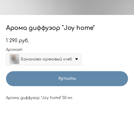
Арома диффузор "Joy home"
1 290
руб.
Аромат
Бананово-ореховый хлеб
Купить
Арома диффузор "Joy home" 50 мл